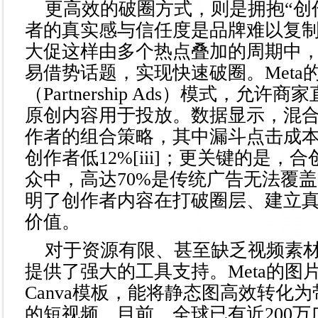
更高效的破圈方式，则是拥抱“创
者的真实感与信任度是品牌难以复
大促这样由多个热点叠加的周期中
易借势话题，实现快速破圈。Meta
（Partnership Ads）模式，允
原创内容用于投放。数据显示，混
作者的组合策略，其中漏斗点击成
创作者低12%[iii]；更关键的是，
众中，高达70%是传统广告无法覆
明了创作者内容在打破圈层、建立
价值。
对于资源有限、甚至缺乏视频素材的
提供了强大的工具支持。Meta的图
Canva模板，能将静态图高效转化
的短视频。目前，全球已有近200