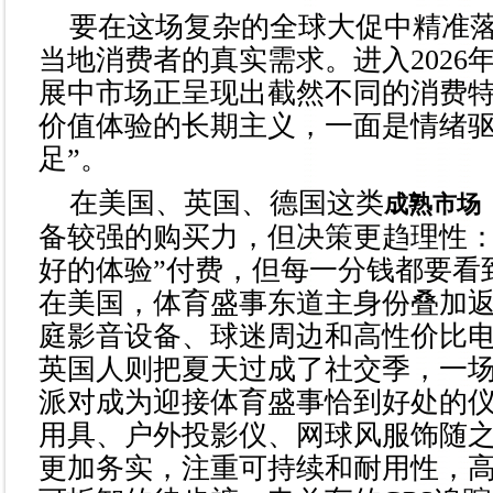
要在这场复杂的全球大促中精准
当地消费者的真实需求。进入2026
展中市场正呈现出截然不同的消费
价值体验的长期主义，一面是情绪驱
足”。
在美国、英国、德国这类
成熟市场
备较强的购买力，但决策更趋理性：
好的体验”付费，但每一分钱都要看
在美国，体育盛事东道主身份叠加
庭影音设备、球迷周边和高性价比
英国人则把夏天过成了社交季，一场
派对成为迎接体育盛事恰到好处的
用具、户外投影仪、网球风服饰随
更加务实，注重可持续和耐用性，