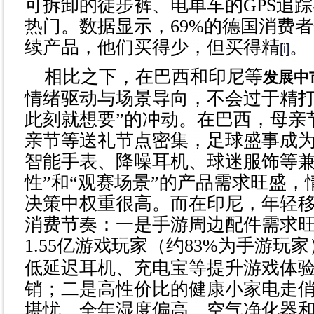
可拆卸的徒步裤、电单车的GPS追
热门。数据显示，69%的德国消费
续产品，他们买得少，但买得精
。
[i]
相比之下，在巴西和印尼等
发展中
情绪驱动与场景导向，不会过于精打
此刻就想要”的冲动。在巴西，母亲
亲节等送礼节点密集，足球盛事成
智能手表、降噪耳机、球迷服饰等兼
性”和“观赛场景”的产品需求旺盛，
决策中权重很高。而在印尼，年轻
消费节奏：一是手游周边配件需求
1.55亿游戏玩家（约83%为手游玩家
低延迟耳机、充电宝等提升游戏体
销；二是高性价比的健康小家电走
堪忧、全年湿度偏高，空气净化器