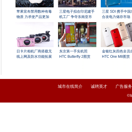
苹果宣布禁用数种有毒
三星电子拟在印尼建手
三星 SDI 携手中
物质 力求使产品更加
机工厂 争夺东南亚市
合攻电力储存市场
日卡片相机厂商搭载无
东京第一手实机照
金银红灰四色全员
线上网及防水功能拓展
HTC Butterfly 2图赏
HTC One M8图赏
|
|
城市在线简介
诚聘英才
广告服务
©