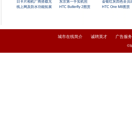
日卡片相机厂商搭载无
东京第一手实机照
金银红灰四色全员
线上网及防水功能拓展
HTC Butterfly 2图赏
HTC One M8图赏
|
|
城市在线简介
诚聘英才
广告服务
©