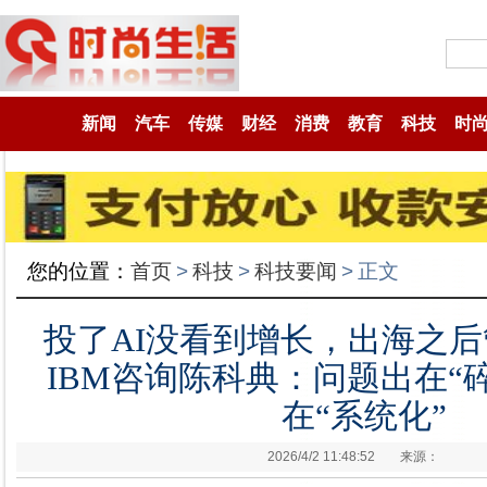
新闻
汽车
传媒
财经
消费
教育
科技
时
您的位置：
首页
>
科技
>
科技要闻
>
正文
投了AI没看到增长，出海之
IBM咨询陈科典：问题出在“
在“系统化”
2026/4/2 11:48:52
来源：