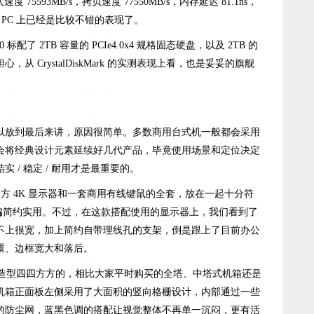
度 75593MB/s，拷贝速度 77550MB/s，内存延迟 81.1ns，
商用 PC 上已经是比较不错的表现了。
标配了 2TB 容量的 PCIe4.0x4 规格固态硬盘，以及 2TB 的
 CrystalDiskMark 的实测表现上看，也是妥妥的旗舰
以放到最后来讲，原因很简单。多数商用台式机一般都会采用
会将经典设计元素延续好几代产品，毕竟使用场景和定位决定
 / 稳定 / 耐用才是最重要的。
寸官方 4K 显示器和一套商用有线键鼠的全套，放在一起十分符
格偏简约实用。不过，在这款搭配使用的显示器上，我们看到了
不上很宽，加上简约自带理线孔的支架，倒是跟上了目前办公
重、边框宽大和落后。
积，造型四四方方的，相比大家平时购买的全塔、中塔式机箱还是
机箱正面板左侧采用了大面积的竖向格栅设计，内部通过一些
的防尘网，蓝黑色调的搭配让视觉整体不再单一沉闷，更有活