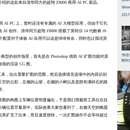
这款来自清华同方的超翔 Z8000 商用 AI PC 新品。
We
20
用 AI PC 上，暂时还没有专属的 AI 大模型应用，但由于它扎
 创作。清华同方超翔 Z8000 搭载了英特尔 14 代酷睿 i9-
 显卡，这个配置对于体验 AI 应用可以说是绰绰有余，同时也让我诧异
“阿
典型的创作场景，首先是在 Photoshop 借助 AI 扩图功能对原
期待
戏的渲染 CG 图。
先用裁剪工具，拉出需要扩图的范围，然后选择填充选项中的内容识别
天空的云彩，左侧的山坡，右侧的小树以及底部布满碎石的路
帮。
原图的构图上车辆位置明显偏右，于是我们用裁剪工具往右拉
车辆位置尽量居中。实际效果大家也看到了，右侧天空的晚霞
完美扩充了出来，而且速度很快，一次扩图操作不会等待超过