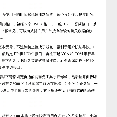
，方便用户随时拎起机器挪动位置，这个设计还是很实用的。
口，包括 6 个 USB A 接口，一组 3.5mm 音频接口，以
C 上很常见，可以有效提升用户外接存储设备拷贝数据的效
风。
本无异，不过涂装上换成了浅色，更利于用户识别寻找。I /
是 DP 和 HDMI 接口，再往下是 VGA 和 COM 串行串
网口，最下面则是 PS / 2 等老式键鼠接口。右侧金属后板上还提供
边则是电源接口。
需取下背部固定侧边的两颗免工具手拧螺丝，然后拉开侧板即
 Z8000 的主板预留了双内存插槽，2 个 M.2 硬盘位，一
TX 4060Ti 显卡做了加固处理，右下角还有 2 个抽拉式的固态硬
翔 Z8000 本质上没有脱离商用台式 PC 的很多特征，比如