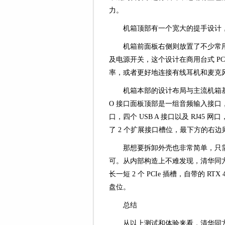
力。
机箱顶部有一个宽大的提手设计
机箱前面板右侧则放置了不少常用的接
及电源开关，这个设计在商用台式 P
率，或者更好地连接有线耳机和麦克
机箱本部的设计布局与主流机箱基
O 接口面板顶部是一组音频输入接口，然后
口，四个 USB A 接口以及 RJ45 
了 2 个扩展接口槽位，最下方的右
那想要拆卸外壳也非常简单，只
可。从内部构造上不难发现，清华同方超翔
长一短 2 个 PCIe 插槽，自带的 R
盘位。
总结
从以上测试和体验来看，清华同方超