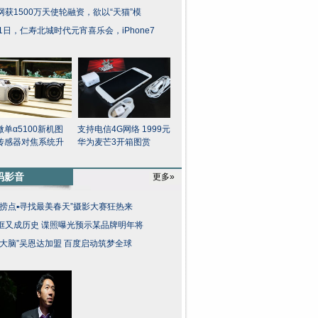
网获1500万天使轮融资，欲以“天猫”模
11日，仁寿北城时代元宵喜乐会，iPhone7
单α5100新机图
支持电信4G网络 1999元
传感器对焦系统升
华为麦芒3开箱图赏
码影音
更多»
机捞点▪寻找最美春天”摄影大赛狂热来
框又成历史 谍照曝光预示某品牌明年将
歌大脑”吴恩达加盟 百度启动筑梦全球