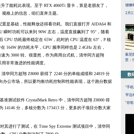
镖狮
升了能耗比表现。至于 RTX 4060Ti 显卡，算是老朋友了，
2月
、规格上的信息，咱们直奔主题。
置是基础，性能释放还得看功耗。我们直接打开 AIDA64 和
CPU 瞬时功耗可以来到 90W 左右，温度直接飙到了 95°，随着
PU 功耗最终稳定在 65W，此时的 CPU 温度在 63°，P 核
在 164W 的功耗水平，GPU 频率同样也是 2.4GHz 左右，
索尼微
风扇转速为 3000 转。很显然，作为商用台式机，清华同方超翔
赏：
有采用非常激进的性能调度。
试，清华同方超翔 Z8000 获得了 2240 分的单核成绩和 24819 分
数
主要面向办公市场，所以要均衡功耗控制和性能表现，这个跑分数据
“手
窄边
准测试软件 CrystalMark Retro 中，清华同方超翔 Z8000 得
“谷
数为 14146 分，多核分数为 173413 分，更多的子项目分数大家
 对其进行了测试，在 Time Spy Extreme 测试项目中，清华同