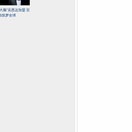
歌大脑”吴恩达加盟 百
动筑梦全球