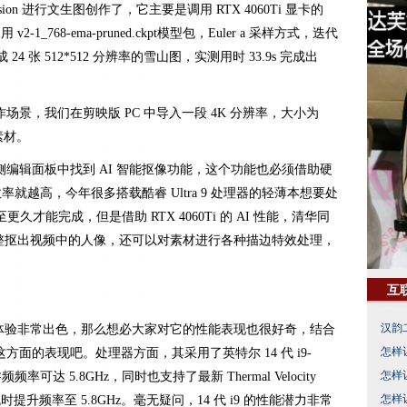
fusion 进行文生图创作了，它主要是调用 RTX 4060Ti 显卡的
使用 v2-1_768-ema-pruned.ckpt模型包，Euler a 采样方式，迭代
24 张 512*512 分辨率的雪山图，实测用时 33.9s 完成出
景，我们在剪映版 PC 中导入一段 4K 分辨率，大小为
拍素材。
编辑面板中找到 AI 智能抠像功能，这个功能也必须借助硬
率就越高，今年很多搭载酷睿 Ultra 9 处理器的轻薄本想要处
久才能完成，但是借助 RTX 4060Ti 的 AI 性能，清华同
 秒就能完整抠出视频中的人像，还可以对素材进行各种描边特效处理，
互
汉韵
 AI 体验非常出色，那么想必大家对它的性能表现也很好奇，结合
怎样
面的表现吧。处理器方面，其采用了英特尔 14 代 i9-
怎样
频频率可达 5.8GHz，同时也支持了最新 Thermal Velocity
怎样
时提升频率至 5.8GHz。毫无疑问，14 代 i9 的性能潜力非常