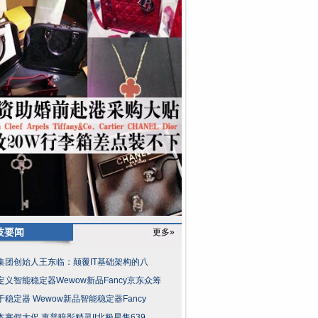
技要闻
更多»
集团创始人王东临：颠覆IT基础架构的八
定义智能稳定器Wewow新品Fancy京东众筹
于稳定器 Wewow新品智能稳定器Fancy
本寒假大促 惠普暗影精灵II北极星售639