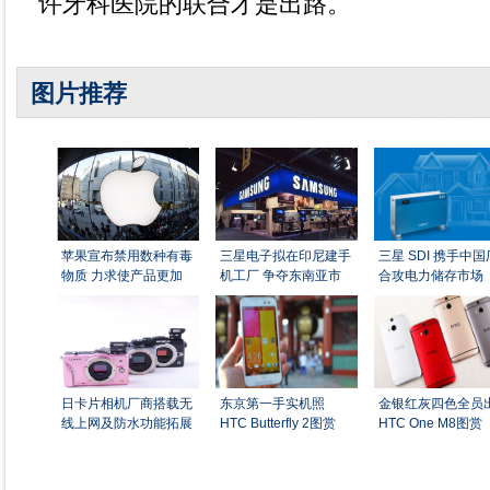
许牙科医院的联合才是出路。
图片推荐
苹果宣布禁用数种有毒
三星电子拟在印尼建手
三星 SDI 携手中
物质 力求使产品更加
机工厂 争夺东南亚市
合攻电力储存市场
日卡片相机厂商搭载无
东京第一手实机照
金银红灰四色全员
线上网及防水功能拓展
HTC Butterfly 2图赏
HTC One M8图赏