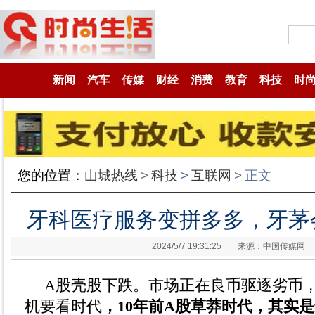
新闻
汽车
传媒
财经
消费
教育
科技
时
您的位置：
山城热线
>
科技
>
互联网
>
正文
牙科医疗服务变拼多多，牙茅
2024/5/7 19:31:25
来源：中国传媒网
A股壳股下跌。市场正在良币驱逐劣币
机要看时代
，10年前A股草莽时代，其实