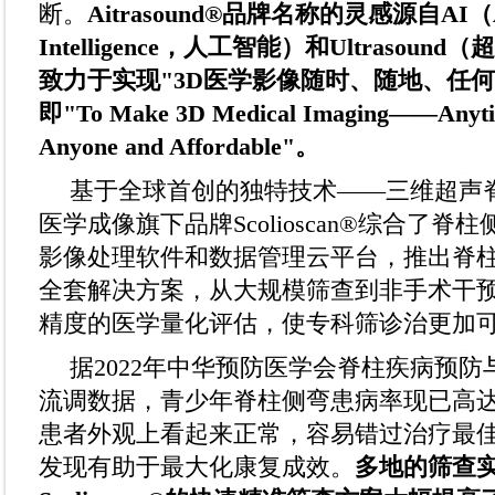
断。
Aitrasound®品牌名称的灵感源自AI（Art
Intelligence，人工智能）和Ultrasou
致力于实现"3D医学影像随时、随地、任
即"To Make 3D Medical Imaging——Anyti
Anyone and Affordable"。
基于全球首创的独特技术——三维超声
医学成像旗下品牌Scolioscan®综合了
影像处理软件和数据管理云平台，推出脊
全套解决方案，从大规模筛查到非手术干
精度的医学量化评估，使专科筛诊治更加
据2022年中华预防医学会脊柱疾病预
流调数据，青少年脊柱侧弯患病率现已高达3
患者外观上看起来正常，容易错过治疗最
发现有助于最大化康复成效。
多地的筛查