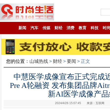
新闻
汽车
传媒
财经
消费
教育
科技
时
您的位置：
山城热线
>
财经
>
要闻
>
正文
中慧医学成像宣布正式完成近6
Pre A轮融资 发布集团品牌Aitra
新AI医学成像产品
2024/4/26 15:07:45
来源：互联网