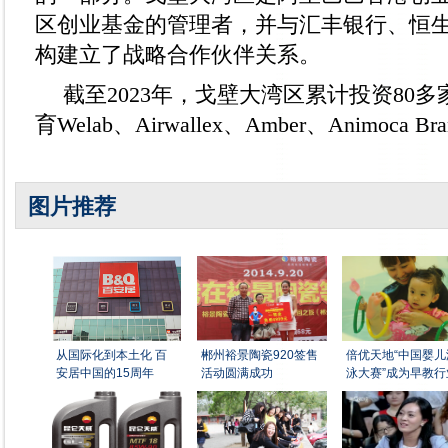
区创业基金的管理者，并与汇丰银行、恒
构建立了战略合作伙伴关系。
截至2023年，戈壁大湾区累计投资80
育Welab、Airwallex、Amber、Animoca 
图片推荐
从国际化到本土化 百
郴州裕景陶瓷920签售
倍优天地“中国婴儿
安居中国的15周年
活动圆满成功
泳大赛”成为早教行